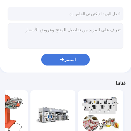
استمر
فئاتنا