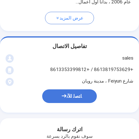
عام 2006 ، بدأنا أول أعمال...
عرض المزيد
تفاصيل الاتصال
sales
+8613819753629 / +8613353399812
شارع Feiyun ، مدينة رويان
ﺎﺘﺼﻟ ﺍﻶﻧ
اترك رسالة
سوف نقوم بالرد بسرعة