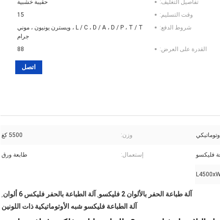
تفاصيل التغليف:
حقيبة خشبية
وقت التسليم:
15
شروط الدفع:
L / C ، D / A ، D / P ، T / T ، ويسترن يونيون ، موني
جرام
القدرة على العرض:
88
اتصل
وتوماتيكي
وزن:
5500 كغ
ة فليكسو
إستعمال:
طابعة ورق
L4500x
آلة طباعة الحفر بالألوان 2 فليكسو
آلة الطباعة بالحفر فليكس 6 ألوان
,
,
آلة الطباعة فليكسو شبه الأوتوماتيكية ذات اللونين