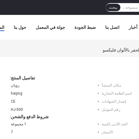
يبحث
أخبار
اتصل بنا
ضبط الجودة
جولة في المعمل
حول بنا
الم
تفاصيل المنتج:
مكان المنشأ:
رويان
اسم العلامة التجارية:
haijing
إصدار الشهادات:
CE
رقم الموديل:
HJ-500
شروط الدفع والشحن:
الحد الأدنى لكمية:
1 مجموعة
الأسعار:
7