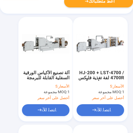
أعط متطلباتك
HJ-200 + LST-4700 /
آلة تصنيع الأكياس الورقية
4700R لفة تغذية فليكس
السفلية القابلة للبرمجة
الطباعة مربع أسفل آلة
بالكمبيوتر الشخصي 330
الأسعار:
5
الأسعار:
5
صنع الأكياس الورقية #
/ 330L / 330XL # CE
1 مجموعة
MOQ:
1 مجموعة
MOQ:
200 قطعة / دقيقة حقيبة
ISO SGS BV
حمل الورق
أحصل على آخر سعر
أحصل على آخر سعر
ﺎﺘﺼﻟ ﺍﻶﻧ
ﺎﺘﺼﻟ ﺍﻶﻧ