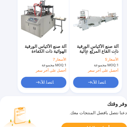
آلة صنع الأكياس الورقية
آلة صنع الأكياس الورقية
ذات القاع المربّع عالية
الهوائية ذات الكفاءة
الأداء (HJ550) # آلة صنع
العالية # 20-35m / min
الأسعار:
5
الأسعار:
7
الأكياس الورقية ذات القاع
(حسب مظهر العلبة
1 مجموعة
MOQ:
1 مجموعة
MOQ:
المربع 570-1630 مم
الورقية) سرعة الإنتاج
أحصل على آخر سعر
أحصل على آخر سعر
ﺎﺘﺼﻟ ﺍﻶﻧ
ﺎﺘﺼﻟ ﺍﻶﻧ
وفر وقتك
دعنا نتصل بأفضل المنتجات معك.