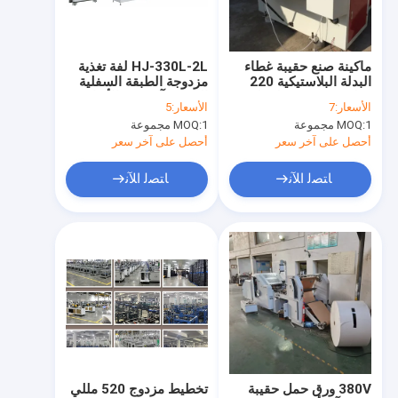
جولة في المعمل
ضبط الجودة
ماكينة صنع حقيبة غطاء
HJ-330L-2L لفة تغذية
البدلة البلاستيكية 220
مزدوجة الطبقة السفلية
اتصل بنا
فولت 50 هرتز على لفة
المربعة آلة صنع الأكياس
الأسعار:
7
الأسعار:
5
مع إزالة كهربائية ثابتة #
الورقية # طبقة مزدوجة
1 مجموعة
MOQ:
1 مجموعة
MOQ:
حقيبة حمل ورقية للبدلة
أسفل حقيبة حمل الورق
أخبار
صنع
المربعة
أحصل على آخر سعر
أحصل على آخر سعر
جميع القضايا
ﺎﺘﺼﻟ ﺍﻶﻧ
ﺎﺘﺼﻟ ﺍﻶﻧ
آلة طباعة فليكس عالية السرعة
آلة طباعة فليكس غير المنسوجة
آلة الطباعة الرقمية فليكسو
آلة طباعة الملصقات فليكسو
380V ورق حمل حقيبة
تخطيط مزدوج 520 مللي