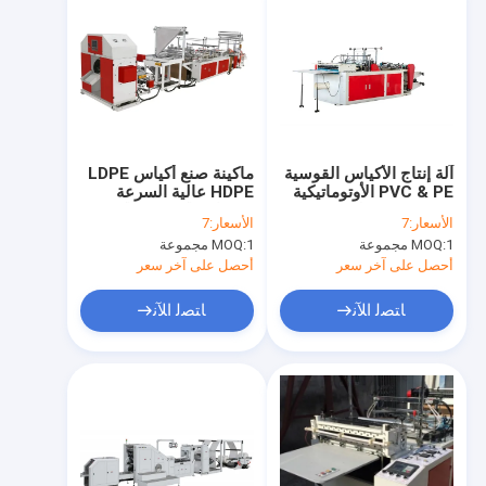
آلة إنتاج الأكياس القوسية
ماكينة صنع أكياس LDPE
PVC & PE الأوتوماتيكية
HDPE عالية السرعة
# 120 * 2 قطعة / دقيقة
بمحرك عاكس # ماكينة
الأسعار:
7
الأسعار:
7
السرعة # 100-450mm
صنع أكياس القمامة
1 مجموعة
MOQ:
1 مجموعة
MOQ:
عرض الكيس # 10-
البلاستيكية القابلة للتحلل
100um سمك المادة
، 380 فولت 220 فولت
أحصل على آخر سعر
أحصل على آخر سعر
ﺎﺘﺼﻟ ﺍﻶﻧ
ﺎﺘﺼﻟ ﺍﻶﻧ
منزل
المنتجات
حول بنا