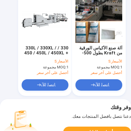
آلة صنع الأكياس الورقية
330 / 330L / 330XL /
من Kraft بطول 500-
450 / 450L / 450XL +
1200 مم وعرض طية
HJ-41100/41400 /
الأسعار:
5
الأسعار:
5
70-150 مم 'M' # 380V
41100R / 41400R لفة
1 مجموعة
MOQ:
1 مجموعة
MOQ:
ماكينة صنع أنبوب الورق
تغذية فليكسو طباعة
البلاستيكي
مربعة أسفل كيس ورق
أحصل على آخر سعر
أحصل على آخر سعر
كرافت ماك
ﺎﺘﺼﻟ ﺍﻶﻧ
ﺎﺘﺼﻟ ﺍﻶﻧ
وفر وقتك
دعنا نتصل بأفضل المنتجات معك.