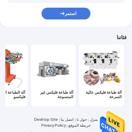
مصابيح LED خارجية تعمل بالطاقة الشمسية
استمر
آلة الترجيع الحز
آلة الطارد الفيلم
فئاتنا
آلة النقش
آلة طباعة فليكس عالية
آلة طباعة فليكس غير
آلة الطباعة الرق
السرعة
المنسوجة
فليكسو
منزل
حول نا
اتصل بنا
Desktop Site
خريطة الموقع
Privacy Policy