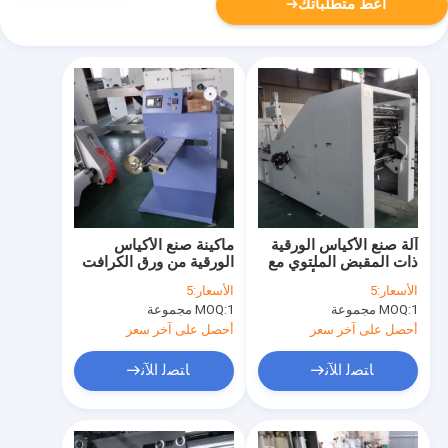
أعط متطلباتك
آلة صنع الأكياس الورقية
ماكينة صنع الأكياس
ذات المقبض الملتوي مع
الورقية من ورق الكرافت
هيكل رفع هوائي أو
للحبال الملفوفة تزن ما
الأسعار:
5
الأسعار:
5
هيدروليكي # 20-80
يصل إلى 20 كجم # 150
1 مجموعة
MOQ:
1 مجموعة
MOQ:
قطعة / دقيقة صنع
متر / دقيقة ماكينة صنع
الأكياس الورقية
الأكياس الورقية من
أحصل على آخر سعر
أحصل على آخر سعر
كرافت 450 مم
ﺎﺘﺼﻟ ﺍﻶﻧ
ﺎﺘﺼﻟ ﺍﻶﻧ