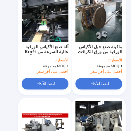
ماكينة صنع حبل الأكياس
آلة صنع الأكياس الورقية
الورقية من ورق الكرافت
عالية السرعة من Kraft
لماكينة تصنيع 25-60
300 قطعة / دقيقة ، آلة
الأسعار:
5
الأسعار:
5
جرامًا من الورق # 220
تصنيع مقبض حبل الورق
1 مجموعة
MOQ:
1 مجموعة
MOQ:
فولت ماكينة تصنيع مقبض
الملتوي
حبل الأكياس الورقية 20-
أحصل على آخر سعر
أحصل على آخر سعر
80 قطعة / دقيقة
ﺎﺘﺼﻟ ﺍﻶﻧ
ﺎﺘﺼﻟ ﺍﻶﻧ
منزل
المنتجات
حول بنا