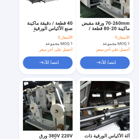
جولة في المعمل
ضبط الجودة
70-260mm ورقة مقبض
40 قطعة / دقيقة ماكينة
ماكينة 20-80 قطعة /
صنع الأكياس الورقية
اتصل بنا
دقيقة
كرافت 30-40 مم ، آلة
الأسعار:
5
الأسعار:
5
حبل الورق
1 مجموعة
MOQ:
1 مجموعة
MOQ:
أخبار
أحصل على آخر سعر
أحصل على آخر سعر
جميع القضايا
ﺎﺘﺼﻟ ﺍﻶﻧ
ﺎﺘﺼﻟ ﺍﻶﻧ
آلة طباعة فليكس عالية السرعة
آلة طباعة فليكس غير المنسوجة
آلة الطباعة الرقمية فليكسو
آلة طباعة الملصقات فليكسو
آلة الأكياس الورقية ذات
380V 220V ورق