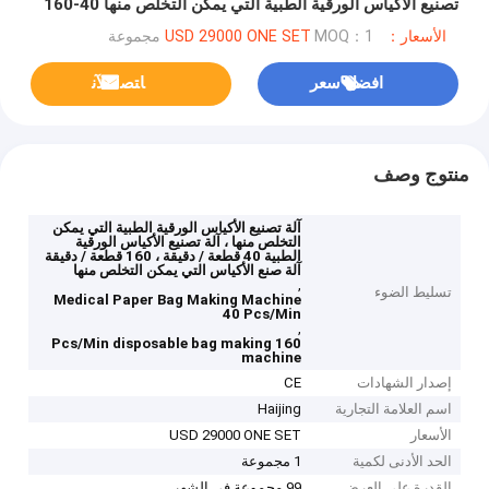
تصنيع الأكياس الورقية الطبية التي يمكن التخلص منها 40-160
قطعة / دقيقة
الأسعار：USD 29000 ONE SET
MOQ：1 مجموعة
افضل سعر
ﺎﺘﺼﻟ ﺍﻶﻧ
منتوج وصف
آلة تصنيع الأكياس الورقية الطبية التي يمكن
التخلص منها ، آلة تصنيع الأكياس الورقية
الطبية 40 قطعة / دقيقة ، 160 قطعة / دقيقة
آلة صنع الأكياس التي يمكن التخلص منها
,
تسليط الضوء
Medical Paper Bag Making Machine
40 Pcs/Min
,
160 Pcs/Min disposable bag making
machine
إصدار الشهادات
CE
اسم العلامة التجارية
Haijing
الأسعار
USD 29000 ONE SET
الحد الأدنى لكمية
1 مجموعة
القدرة على العرض
99 مجموعة في الشهر