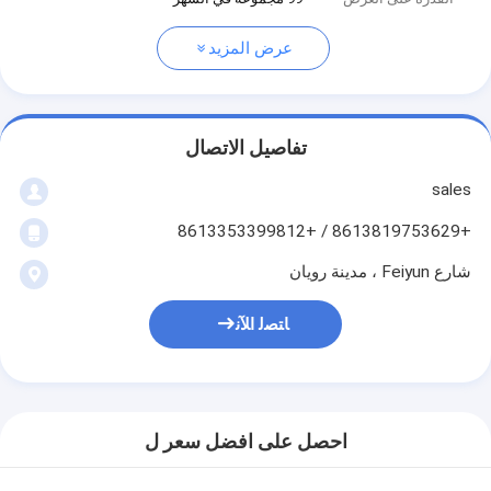
عرض المزيد
تفاصيل الاتصال
sales
+8613819753629 / +8613353399812
شارع Feiyun ، مدينة رويان
ﺎﺘﺼﻟ ﺍﻶﻧ
احصل على افضل سعر ل