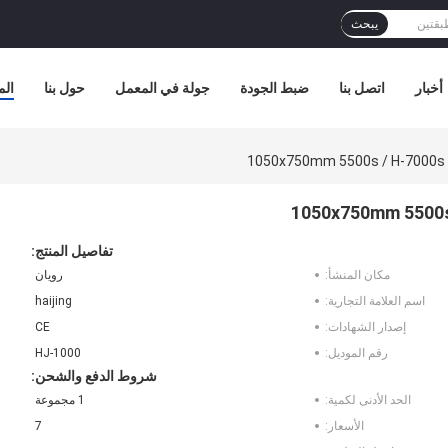
يبحث
أخبار
اتصل بنا
ضبط الجودة
جولة في المعمل
حول بنا
الم
تفاصيل المنتج:
مكان المنشأ:
رويان
اسم العلامة التجارية:
haijing
إصدار الشهادات:
CE
رقم الموديل:
HJ-1000
شروط الدفع والشحن:
الحد الأدنى لكمية:
1 مجموعة
الأسعار:
7