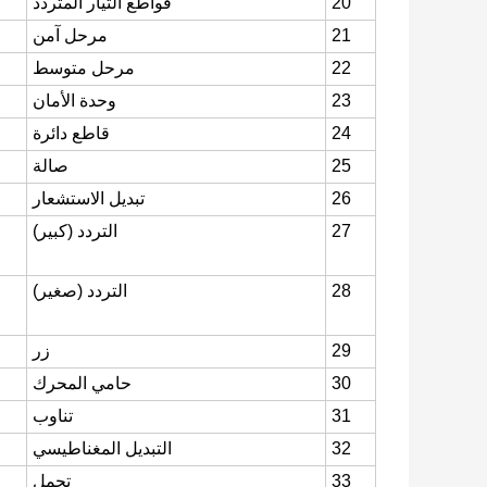
20
قواطع التيار المتردد
21
مرحل آمن
22
مرحل متوسط
23
وحدة الأمان
24
قاطع دائرة
25
صالة
26
تبديل الاستشعار
27
التردد (كبير)
28
التردد (صغير)
29
زر
30
حامي المحرك
31
تناوب
32
التبديل المغناطيسي
33
تحمل