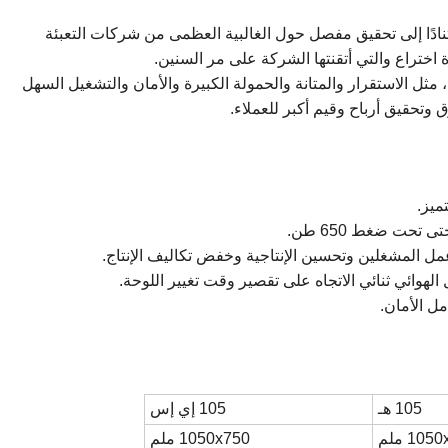
ي آلة نقش متخصصة طورتها Masterwork استنادًا إلى تحقيق مفصل حول الغالبية العظمى من شركات التعبئة
 اختراع والتي أتقنتها الشركة على مر السنين.
ثل الاستقرار والمتانة والحمولة الكبيرة والأمان والتشغيل السهل
 وتحقيق أرباح وقيم أكبر للعملاء.
حت ضغط 650 طن.
مل المشغلين وتحسين الإنتاجية وخفض تكاليف الإنتاج.
لهوائي ثنائي الاتجاه على تقصير وقت تغيير اللوحة.
مل الأمان.
105 هـ
105 إي إس
10 ملم
1050x750 ملم