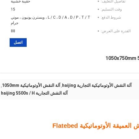
تفاصيل التغليف:
حقيبة خشبية
وقت التسليم:
15
شروط الدفع:
L / C ، D / A ، D / P ، T / T ، ويسترن يونيون ، موني
جرام
القدرة على العرض:
88
اتصل
آلة النقش الأوتوماتيكية التجارية haijing
آلة النقش الأوتوماتيكية 1050mm
,
,
آلة النقش التجارية haijing 5500s / H
ميقة الأوتوماتيكية Flatebed