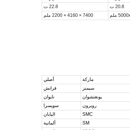
20.8 ت
22.8 ت
5 ملم
7400 × 4160 × 2200 ملم
ماركة
أصلي
سيمنز
فرانش
يونغتشوان
تايوان
روبرون
سويسرا
SMC
اليابان
SM
ألمانية