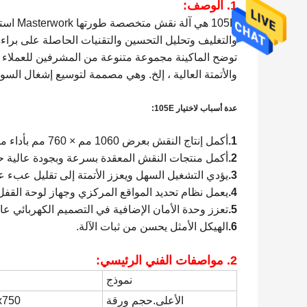
1. الوصف:
105E ه
والتغليف وتحليل التحسين والتقنيات الحاصلة على براءة
توضح الماكينة مجموعة متنوعة من المشرفين للعملاء ، م
والأتمتة العالية ، إلخ. وهي مصممة لتوسيع إشغال السوق
عدة أسباب لاختيار 105E
:
1.
أكمل إنتاج النقش بعرض 1060 مم × 760 مم بأداء متميز.
2.
أكمل منتجات النقش المعقدة بسرعة وبجودة عالية حتى ت
3.
يؤدي التشغيل السهل ويعزز الأتمتة إلى تقليل عبء ع
4.
يعمل نظام تحديد المواقع المركزي وجهاز لوحة القفل ا
5.
تعزز وحدة الأمان الإضافية في التصميم الكهربائي عا
6.
الهيكل الأمثل يحسن من ثبات الآلة.
2. مواصفات الفني الرئيسي:
نموذج
الأعلى.حجم ورقة
50x750