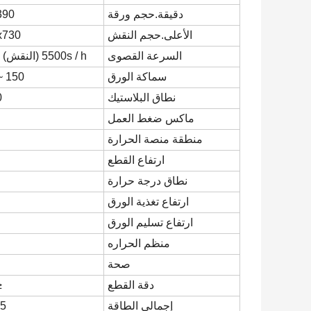
دقيقة.حجم ورقة
x390
الأعلى.حجم النقش
40x730
السرعة القصوى
5500s / h (النقش) -7000s / h
سماكة الورق
150 ~ 2000 جم
نطاق البلاستيك
0
ماكس ضغط العمل
منطقة منصة الحرارة
ارتفاع القطع
نطاق درجة حرارة
ارتفاع تغذية الورق
ارتفاع تسليم الورق
منظم الحراره
صحة
دقة القطع
±
إجمالي الطاقة
45 كيل