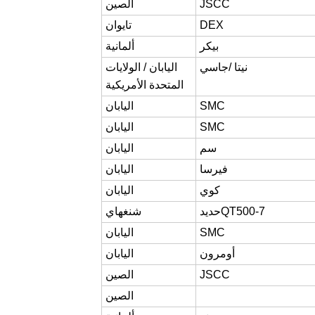
JSCC
الصين
DEX
تايوان
بيكر
ألمانية
نيتا /
جاسي
اليابان / الولايات
المتحدة الأمريكية
SMC
اليابان
SMC
اليابان
سم
اليابان
فيرسا
اليابان
كوي
اليابان
QT500-7
حديد
شنغهاي
SMC
اليابان
أومرون
اليابان
JSCC
الصين
الصين