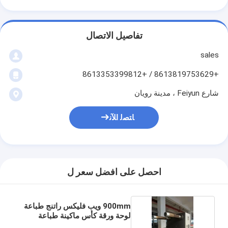
تفاصيل الاتصال
sales
+8613819753629 / +8613353399812
شارع Feiyun ، مدينة رويان
ﺎﺘﺼﻟ ﺍﻶﻧ
احصل على افضل سعر ل
900mm ويب فليكس راتنج طباعة
لوحة ورقة كأس ماكينة طباعة