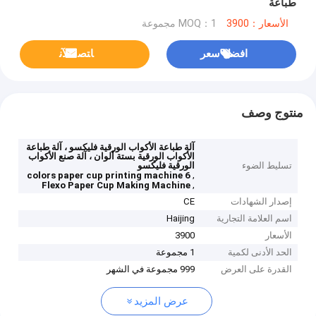
طباعة
الأسعار：3900
MOQ：1 مجموعة
افضل سعر
ﺎﺘﺼﻟ ﺍﻶﻧ
منتوج وصف
آلة طباعة الأكواب الورقية فليكسو ، آلة طباعة
الأكواب الورقية بستة ألوان ، آلة صنع الأكواب
تسليط الضوء
الورقية فليكسو
,
6 colors paper cup printing machine
,
Flexo Paper Cup Making Machine
إصدار الشهادات
CE
اسم العلامة التجارية
Haijing
الأسعار
3900
الحد الأدنى لكمية
1 مجموعة
القدرة على العرض
999 مجموعة في الشهر
عرض المزيد