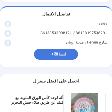
تفاصيل الاتصال
sales
+8613819753629 / +8613353399812
شارع Feiyun ، مدينة رويان
ﺎﺘﺼﻟ ﺍﻶﻧ
احصل على افضل سعر ل
آلة لوحة كأس الورق الملونة مع
فيلم عن طريق طلاء جيش التحرير
الشعبى الصينى