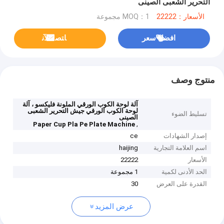
التحرير الشعبى الصينى
الأسعار：22222
MOQ：1 مجموعة
افضل سعر
ﺎﺘﺼﻟ ﺍﻶﻧ
منتوج وصف
آلة لوحة الكوب الورقي الملونة فليكسو ، آلة
لوحة الكوب الورقي جيش التحرير الشعبى
تسليط الضوء
الصينى
,
Paper Cup Pla Pe Plate Machine
إصدار الشهادات
ce
اسم العلامة التجارية
haijing
الأسعار
22222
الحد الأدنى لكمية
1 مجموعة
القدرة على العرض
30
عرض المزيد