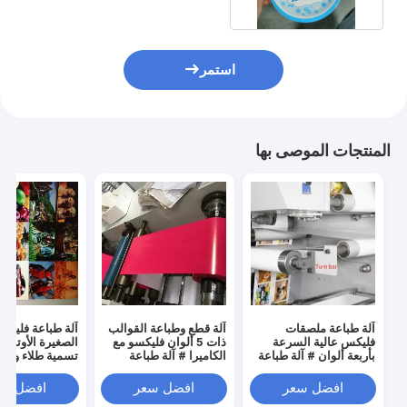
استمر
المنتجات الموصى بها
آلة طباعة ملصقات
آلة قطع وطباعة القوالب
آلة طباعة فليكس
فليكس عالية السرعة
ذات 5 ألوان فليكسو مع
بأربعة ألوان # آلة طباعة
الكاميرا # آلة طباعة
تسمية طلاء ورقة
ملصقات فليكسوغرافية
فليكسو على شبكة ضيقة
رولز فيل
على شبكة الإنترنت
# معدات طباعة
تسمية فليكس مل
افضل سعر
افضل سعر
افضل سع
الضيقة 220 فولت 380
فلكسوغرافية
ماكس. الويب