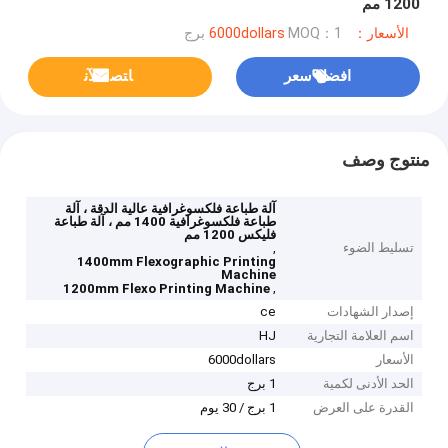
1200 مم
الأسعار：6000dollars
MOQ：1 برج
افضل سعر
ﺎﺘﺼﻟ ﺍﻶﻧ
منتوج وصف
آلة طباعة فلكسوغرافية عالية الدقة ، آلة
طباعة فلكسوغرافية 1400 مم ، آلة طباعة
فليكس 1200 مم
تسليط الضوء
,
1400mm Flexographic Printing
Machine
,
1200mm Flexo Printing Machine
إصدار الشهادات
ce
اسم العلامة التجارية
HJ
الأسعار
6000dollars
الحد الأدنى لكمية
1 برج
القدرة على العرض
1 برج / 30 يوم