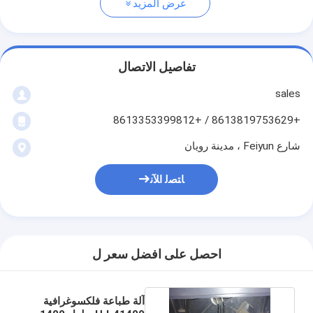
عرض المزيد
تفاصيل الاتصال
sales
+8613819753629 / +8613353399812
شارع Feiyun ، مدينة رويان
ﺎﺘﺼﻟ ﺍﻶﻧ
احصل على افضل سعر ل
آلة طباعة فلكسوغرافية