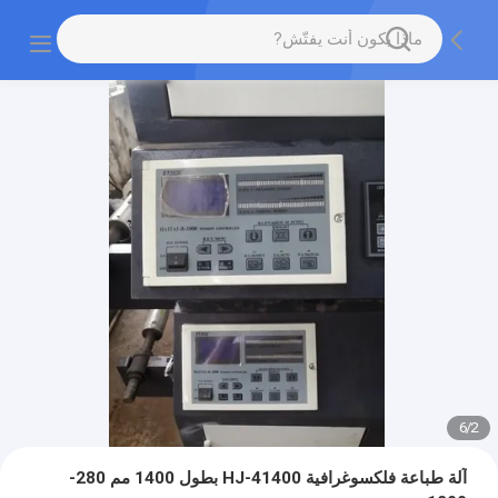
6
/
2
آلة طباعة فلكسوغرافية HJ-41400 بطول 1400 مم 280-