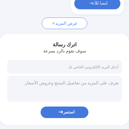
ﺎﺘﺼﻟ ﺍﻶﻧ
عرض المزيد
اترك رسالة
سوف نقوم بالرد بسرعة
استمر